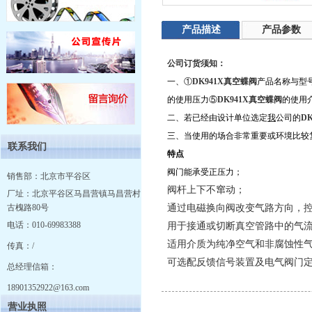
产品描述
产品参数
公司订货须知：
一、①
DK941X
真空蝶阀
产品名称与型
的使用压力⑤
DK941X
真空蝶阀
的使用
二、若已经由设计单位选定
我
公司的
DK
三、当使用的场合非常重要或环境比较
联系我们
特点
阀门能承受正压力；
销售部：北京市平谷区
阀杆上下不窜动；
厂址：北京平谷区马昌营镇马昌营村
古槐路80号
通过电磁换向阀改变气路方向，
电话：010-69983388
用于接通或切断真空管路中的气
适用介质为纯净空气和非腐蚀性
传真：/
可选配反馈信号装置及电气阀门
总经理信箱：
18901352922@163.com
营业执照