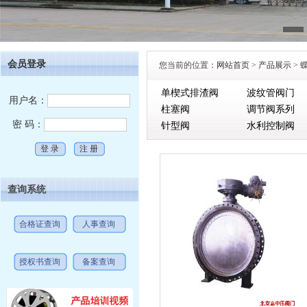
会员登录
您当前的位置：
网站首页
>
产品展示
> 
单楔式排渣阀
波纹管阀门
用户名：
柱塞阀
调节阀系列
密 码：
针型阀
水利控制阀
查询系统