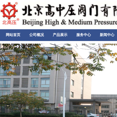
网站首页
公司概况
产品展示
服务中心
新闻中心